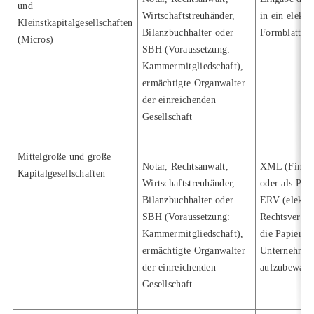
und
Wirtschaftstreuhänder,
in ein elektr
Kleinstkapitalgesellschaften
Bilanzbuchhalter oder
Formblatt
(Micros)
SBH (Voraussetzung:
Kammermitgliedschaft),
ermächtigte Organwalter
der einreichenden
Gesellschaft
Mittelgroße und große
Notar, Rechtsanwalt,
XML (Finanz
Kapitalgesellschaften
Wirtschaftstreuhänder,
oder als PDF
Bilanzbuchhalter oder
ERV (elektro
SBH (Voraussetzung:
Rechtsverkeh
Kammermitgliedschaft),
die Papierfo
ermächtigte Organwalter
Unternehme
der einreichenden
aufzubewahr
Gesellschaft