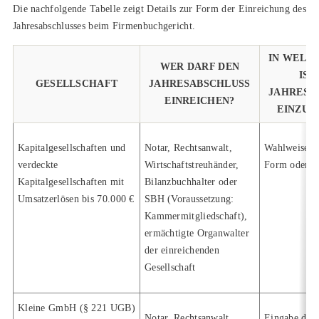
Die nachfolgende Tabelle zeigt Details zur Form der Einreichung des
Jahresabschlusses beim Firmenbuchgericht.
IN WELC
WER DARF DEN
IST
GESELLSCHAFT
JAHRESABSCHLUSS
JAHRESA
EINREICHEN?
EINZUR
Kapitalgesellschaften und
Notar, Rechtsanwalt,
Wahlweise el
verdeckte
Wirtschaftstreuhänder,
Form oder P
Kapitalgesellschaften mit
Bilanzbuchhalter oder
Umsatzerlösen bis 70.000 €
SBH (Voraussetzung:
Kammermitgliedschaft),
ermächtigte Organwalter
der einreichenden
Gesellschaft
Kleine GmbH (§ 221 UGB)
Notar, Rechtsanwalt,
Eingabe der 