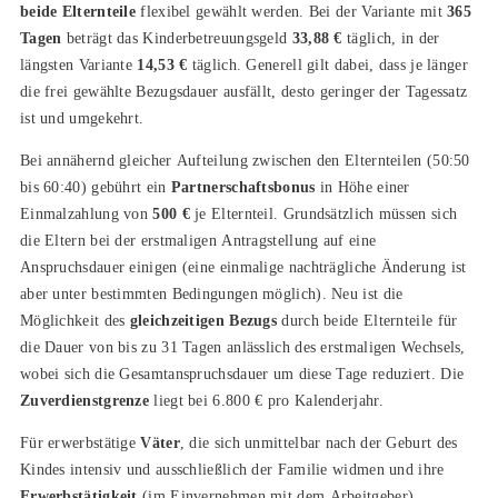
beide Elternteile
flexibel gewählt werden. Bei der Variante mit
365
Tagen
beträgt das Kinderbetreuungsgeld
33,88 €
täglich, in der
längsten Variante
14,53 €
täglich. Generell gilt dabei, dass je länger
die frei gewählte Bezugsdauer ausfällt, desto geringer der Tagessatz
ist und umgekehrt.
Bei annähernd gleicher Aufteilung zwischen den Elternteilen (50:50
bis 60:40) gebührt ein
Partnerschaftsbonus
in Höhe einer
Einmalzahlung von
500 €
je Elternteil. Grundsätzlich müssen sich
die Eltern bei der erstmaligen Antragstellung auf eine
Anspruchsdauer einigen (eine einmalige nachträgliche Änderung ist
aber unter bestimmten Bedingungen möglich). Neu ist die
Möglichkeit des
gleichzeitigen Bezugs
durch beide Elternteile für
die Dauer von bis zu 31 Tagen anlässlich des erstmaligen Wechsels,
wobei sich die Gesamtanspruchsdauer um diese Tage reduziert. Die
Zuverdienstgrenze
liegt bei 6.800 € pro Kalenderjahr.
Für erwerbstätige
Väter
, die sich unmittelbar nach der Geburt des
Kindes intensiv und ausschließlich der Familie widmen und ihre
Erwerbstätigkeit
(im Einvernehmen mit dem Arbeitgeber)