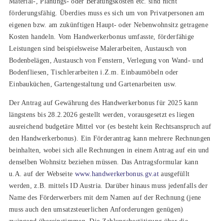
Material-, Planungs- oder Beratungskosten etc. sind nicht
förderungsfähig. Überdies muss es sich um von Privatpersonen am
eigenen bzw. am zukünftigen Haupt- oder Nebenwohnsitz getragene
Kosten handeln. Vom Handwerkerbonus umfasste, förderfähige
Leistungen sind beispielsweise Malerarbeiten, Austausch von
Bodenbelägen, Austausch von Fenstern, Verlegung von Wand- und
Bodenfliesen, Tischlerarbeiten i.Z.m. Einbaumöbeln oder
Einbauküchen, Gartengestaltung und Gartenarbeiten usw.
Der Antrag auf Gewährung des Handwerkerbonus für 2025 kann
längstens bis 28.2.2026 gestellt werden, vorausgesetzt es liegen
ausreichend budgetäre Mittel vor (es besteht kein Rechtsanspruch auf
den Handwerkerbonus). Ein Förderantrag kann mehrere Rechnungen
beinhalten, wobei sich alle Rechnungen in einem Antrag auf ein und
denselben Wohnsitz beziehen müssen. Das Antragsformular kann
u.A. auf der Webseite
www.handwerkerbonus.gv.at
ausgefüllt
werden, z.B. mittels ID Austria. Darüber hinaus muss jedenfalls der
Name des Förderwerbers mit dem Namen auf der Rechnung (jene
muss auch den umsatzsteuerlichen Anforderungen genügen)