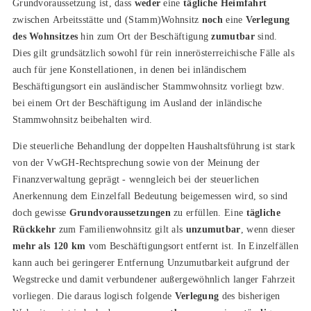
Grundvoraussetzung ist, dass
weder
eine
tägliche Heimfahrt
zwischen Arbeitsstätte und (Stamm)Wohnsitz
noch
eine
Verlegung
des Wohnsitzes
hin zum Ort der Beschäftigung
zumutbar
sind.
Dies gilt grundsätzlich sowohl für rein innerösterreichische Fälle als
auch für jene Konstellationen, in denen bei inländischem
Beschäftigungsort ein ausländischer Stammwohnsitz vorliegt bzw.
bei einem Ort der Beschäftigung im Ausland der inländische
Stammwohnsitz beibehalten wird.
Die steuerliche Behandlung der doppelten Haushaltsführung ist stark
von der VwGH-Rechtsprechung sowie von der Meinung der
Finanzverwaltung geprägt - wenngleich bei der steuerlichen
Anerkennung dem Einzelfall Bedeutung beigemessen wird, so sind
doch gewisse
Grundvoraussetzungen
zu erfüllen. Eine
tägliche
Rückkehr
zum Familienwohnsitz gilt als
unzumutbar
, wenn dieser
mehr als 120 km
vom Beschäftigungsort entfernt ist. In Einzelfällen
kann auch bei geringerer Entfernung Unzumutbarkeit aufgrund der
Wegstrecke und damit verbundener außergewöhnlich langer Fahrzeit
vorliegen. Die daraus logisch folgende
Verlegung
des bisherigen