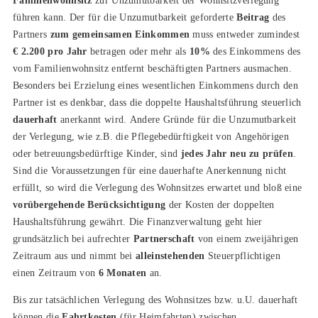
Familienwohnsitz
zur Unzumutbarkeit der Wohnsitzverlegung
führen kann. Der für die Unzumutbarkeit geforderte
Beitrag
des
Partners
zum gemeinsamen Einkommen
muss entweder zumindest
€ 2.200 pro Jahr
betragen oder mehr als
10%
des Einkommens des
vom Familienwohnsitz entfernt beschäftigten Partners ausmachen.
Besonders bei Erzielung eines wesentlichen Einkommens durch den
Partner ist es denkbar, dass die doppelte Haushaltsführung steuerlich
dauerhaft
anerkannt wird. Andere Gründe für die Unzumutbarkeit
der Verlegung, wie z.B. die Pflegebedürftigkeit von Angehörigen
oder betreuungsbedürftige Kinder, sind
jedes Jahr neu zu prüfen
.
Sind die Voraussetzungen für eine dauerhafte Anerkennung nicht
erfüllt, so wird die Verlegung des Wohnsitzes erwartet und bloß eine
vorübergehende Berücksichtigung
der Kosten der doppelten
Haushaltsführung gewährt. Die Finanzverwaltung geht hier
grundsätzlich bei aufrechter
Partnerschaft
von einem zweijährigen
Zeitraum aus und nimmt bei
alleinstehenden
Steuerpflichtigen
einen Zeitraum von
6 Monaten
an.
Bis zur tatsächlichen Verlegung des Wohnsitzes bzw. u.U. dauerhaft
können die
Fahrtkosten
(für Heimfahrten) zwischen