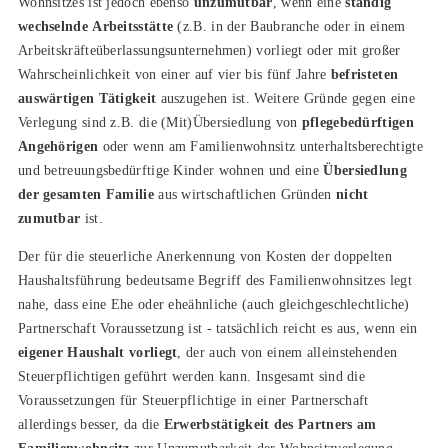
Wohnsitzes ist jedoch ebenso
unzumutbar
, wenn eine
ständig
wechselnde Arbeitsstätte
(z.B. in der Baubranche oder in einem
Arbeitskräfteüberlassungsunternehmen) vorliegt oder mit großer
Wahrscheinlichkeit von einer auf vier bis fünf Jahre
befristeten
auswärtigen Tätigkeit
auszugehen ist. Weitere Gründe gegen eine
Verlegung sind z.B. die (Mit)Übersiedlung von
pflegebedürftigen
Angehörigen
oder wenn am Familienwohnsitz unterhaltsberechtigte
und betreuungsbedürftige Kinder wohnen und eine
Übersiedlung
der gesamten Familie
aus wirtschaftlichen Gründen
nicht
zumutbar
ist.
Der für die steuerliche Anerkennung von Kosten der doppelten
Haushaltsführung bedeutsame Begriff des Familienwohnsitzes legt
nahe, dass eine Ehe oder eheähnliche (auch gleichgeschlechtliche)
Partnerschaft Voraussetzung ist - tatsächlich reicht es aus, wenn ein
eigener Haushalt vorliegt
, der auch von einem alleinstehenden
Steuerpflichtigen geführt werden kann. Insgesamt sind die
Voraussetzungen für Steuerpflichtige in einer Partnerschaft
allerdings besser, da die
Erwerbstätigkeit des Partners am