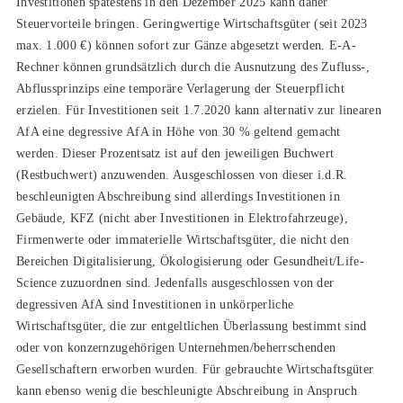
Investitionen spätestens in den Dezember 2025 kann daher
Steuervorteile bringen. Geringwertige Wirtschaftsgüter (seit 2023
max. 1.000 €) können sofort zur Gänze abgesetzt werden. E-A-
Rechner können grundsätzlich durch die Ausnutzung des Zufluss-,
Abflussprinzips eine temporäre Verlagerung der Steuerpflicht
erzielen. Für Investitionen seit 1.7.2020 kann alternativ zur linearen
AfA eine degressive AfA in Höhe von 30 % geltend gemacht
werden. Dieser Prozentsatz ist auf den jeweiligen Buchwert
(Restbuchwert) anzuwenden. Ausgeschlossen von dieser i.d.R.
beschleunigten Abschreibung sind allerdings Investitionen in
Gebäude, KFZ (nicht aber Investitionen in Elektrofahrzeuge),
Firmenwerte oder immaterielle Wirtschaftsgüter, die nicht den
Bereichen Digitalisierung, Ökologisierung oder Gesundheit/Life-
Science zuzuordnen sind. Jedenfalls ausgeschlossen von der
degressiven AfA sind Investitionen in unkörperliche
Wirtschaftsgüter, die zur entgeltlichen Überlassung bestimmt sind
oder von konzernzugehörigen Unternehmen/beherrschenden
Gesellschaftern erworben wurden. Für gebrauchte Wirtschaftsgüter
kann ebenso wenig die beschleunigte Abschreibung in Anspruch