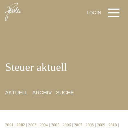
LOGIN
Steuer aktuell
AKTUELL
ARCHIV
SUCHE
2001
|
2002
|
2003
|
2004
|
2005
|
2006
|
2007
|
2008
|
2009
|
2010
|