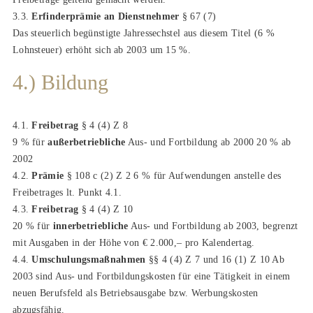
3.3.
Erfinderprämie an Dienstnehmer
§ 67 (7)
Das steuerlich begünstigte Jahressechstel aus diesem Titel (6 %
Lohnsteuer) erhöht sich ab 2003 um 15 %.
4.) Bildung
4.1.
Freibetrag
§ 4 (4) Z 8
9 % für
außerbetriebliche
Aus- und Fortbildung ab 2000 20 % ab
2002
4.2.
Prämie
§ 108 c (2) Z 2 6 % für Aufwendungen anstelle des
Freibetrages lt. Punkt 4.1.
4.3.
Freibetrag
§ 4 (4) Z 10
20 % für
innerbetriebliche
Aus- und Fortbildung ab 2003, begrenzt
mit Ausgaben in der Höhe von € 2.000,– pro Kalendertag.
4.4.
Umschulungsmaßnahmen
§§ 4 (4) Z 7 und 16 (1) Z 10 Ab
2003 sind Aus- und Fortbildungskosten für eine Tätigkeit in einem
neuen Berufsfeld als Betriebsausgabe bzw. Werbungskosten
abzugsfähig.