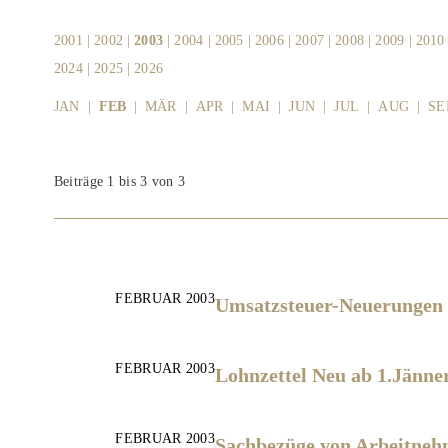
2001
|
2002
|
2003
|
2004
|
2005
|
2006
|
2007
|
2008
|
2009
|
2010
2024
|
2025
|
2026
JAN
|
FEB
|
MÄR
|
APR
|
MAI
|
JUN
|
JUL
|
AUG
|
SE
Beiträge 1 bis 3 von 3
FEBRUAR 2003
Umsatzsteuer-Neuerungen
FEBRUAR 2003
Lohnzettel Neu ab 1.Jänne
FEBRUAR 2003
Sachbezüge von Arbeitnehm