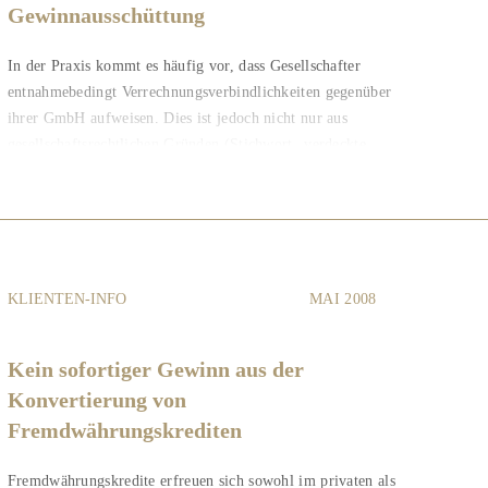
Gewinnausschüttung
In der Praxis kommt es häufig vor, dass Gesellschafter
entnahmebedingt Verrechnungsverbindlichkeiten gegenüber
ihrer GmbH aufweisen. Dies ist jedoch nicht nur aus
gesellschaftsrechtlichen Gründen (Stichwort „verdeckte...
KLIENTEN-INFO
MAI 2008
Kein sofortiger Gewinn aus der
Konvertierung von
Fremdwährungskrediten
Fremdwährungskredite erfreuen sich sowohl im privaten als