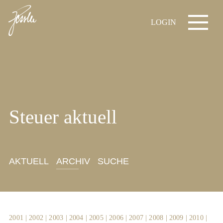
LOGIN
Steuer aktuell
AKTUELL
ARCHIV
SUCHE
2001
|
2002
|
2003
|
2004
|
2005
|
2006
|
2007
|
2008
|
2009
|
2010
|