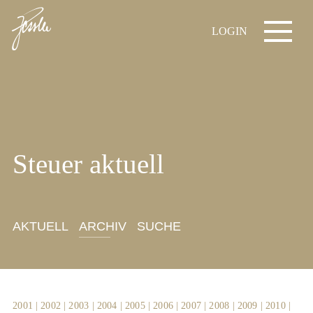
LOGIN
Steuer aktuell
AKTUELL
ARCHIV
SUCHE
2001
|
2002
|
2003
|
2004
|
2005
|
2006
|
2007
|
2008
|
2009
|
2010
|