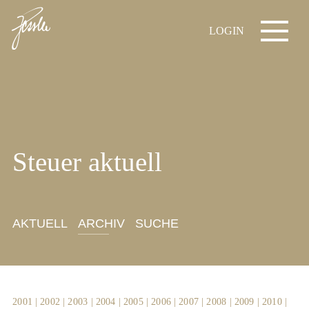
LOGIN
Steuer aktuell
AKTUELL
ARCHIV
SUCHE
2001
|
2002
|
2003
|
2004
|
2005
|
2006
|
2007
|
2008
|
2009
|
2010
|