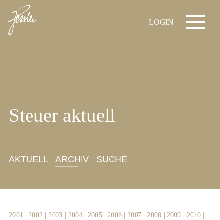
LOGIN
Steuer aktuell
AKTUELL
ARCHIV
SUCHE
2001
|
2002
|
2003
|
2004
|
2005
|
2006
|
2007
|
2008
|
2009
|
2010
|