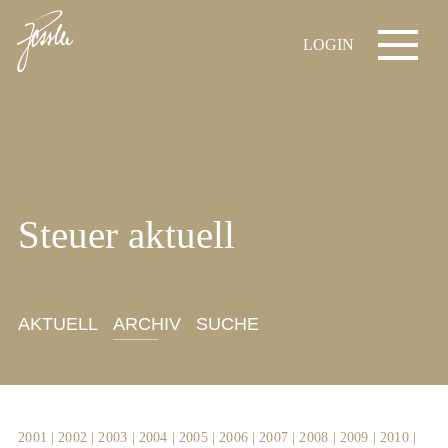
LOGIN
Steuer aktuell
AKTUELL
ARCHIV
SUCHE
2001
|
2002
|
2003
|
2004
|
2005
|
2006
|
2007
|
2008
|
2009
|
2010
|