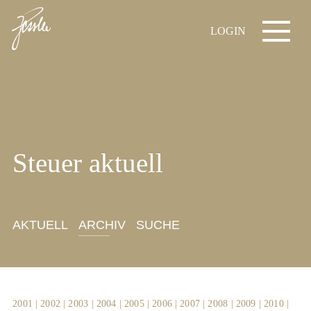
LOGIN
Steuer aktuell
AKTUELL
ARCHIV
SUCHE
2001
|
2002
|
2003
|
2004
|
2005
|
2006
|
2007
|
2008
|
2009
|
2010
|