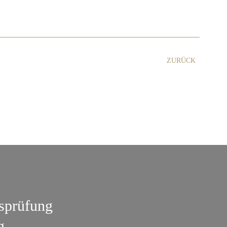
ZURÜCK
tsprüfung
g