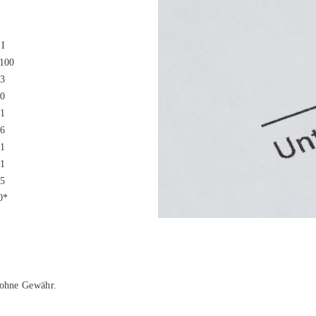
 I
100
,3
,0
,1
,6
,1
,1
,5
0*
d ohne Gewähr.