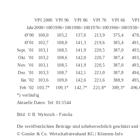
VPI 2000
VPI 96
VPI 86
VPI 76
VPI 66
VPI
Jahr
2000=100
1996=100
1986=100
1976=100
1966=100
1958=
Ø’00
100,0
105,2
137,6
213,9
375,4
478
Ø’01
102,7
108,0
141,3
219,6
385,4
491
Sept. ’01
103,1
108,5
141,9
220,5
387,0
493
Okt. ’01
103,2
108,6
142,0
220,7
387,4
493
Nov. ’01
103,1
108,5
141,9
220,5
387,0
493
Dez. ’01
103,3
108,7
142,1
221,0
387,8
494
Jän ’02
103,6
109,0
142,6
221,6
388,9
495
Feb ’02
103,7*
109,1*
142,7*
221,8*
389,3*
496,
*) vorläufig
Aktuelle Daten: Tel: 01/1544
Bild: © B. Wylezich - Fotolia
Die veröffentlichten Beiträge sind urheberrechtlich geschützt un
© Gessler & Co. Wirtschaftstreuhand KG | Klienten-Info