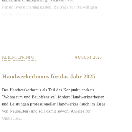
unbeschränkt abzugsfähig: Nachkauf von
Pensionsversicherungszeiten, Beiträge zur freiwilligen
Weiterversicherung in der...
KLIENTEN-INFO
AUGUST 2025
VERMIETER-INFO
Handwerkerbonus für das Jahr 2025
Der Handwerkerbonus als Teil des Konjunkturpakets
"Wohnraum und Bauoffensive" fördert Handwerksarbeiten
und Leistungen professioneller Handwerker (auch im Zuge
von Neubauten) und soll damit sowohl Anreize für
Umbauten,...