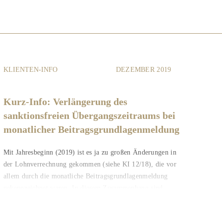
Thema im Jahr 2020...
KLIENTEN-INFO
DEZEMBER 2019
Kurz-Info: Verlängerung des
sanktionsfreien Übergangszeitraums bei
monatlicher Beitragsgrundlagenmeldung
Mit Jahresbeginn (2019) ist es ja zu großen Änderungen in
der Lohnverrechnung gekommen (siehe KI 12/18), die vor
allem durch die monatliche Beitragsgrundlagenmeldung
gekennzeichnet waren. In diesem Zusammenhang sind
auch...