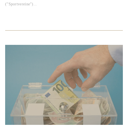
("Sportvereine")...